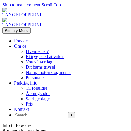
Skip to main content
Scroll Top
Primary Menu
Forside
Om os
Hvem er vi?
Et trygt sted at vokse
Vores hverdag
Dit barns trivsel
Natur, motorik og musik
Personale
Praktisk info
Til forældre
Åbningstider
Særlige dage
Pris
Kontakt
Info til forældre
Børnene skal medbringe